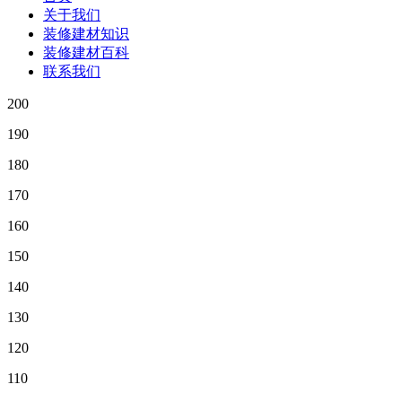
关于我们
装修建材知识
装修建材百科
联系我们
200
190
180
170
160
150
140
130
120
110