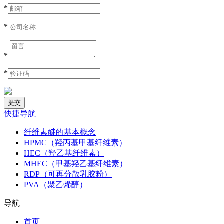
*
*
*
*
快捷导航
纤维素醚的基本概念
HPMC（羟丙基甲基纤维素）
HEC（羟乙基纤维素）
MHEC（甲基羟乙基纤维素）
RDP（可再分散乳胶粉）
PVA（聚乙烯醇）
导航
首页