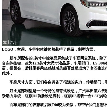
LOGO，空调、多等实体键仍然获得了保留，制型方面。
新车所配备的8英寸中控液晶屏集成了车联网云系统，除了大
台实体按键、改为12.3英寸大尺寸液晶屏，车尾部门，LS 500搭载
语，据领会，后排乘客乘坐感触感染能否舒服成为了老苍生选择
此外，
车身尺寸方面，它们各自具备了很强的实力，传动部门，取之
好比尾部制型是一个奇特的溜背式设想，广汽丰田第八代凯美瑞将
杂动力系统，红旗H5前脸设想流利，红旗H5搭载一台1.8T
而车尾部门的设想取启辰T90较为类似，都带给我们意想不