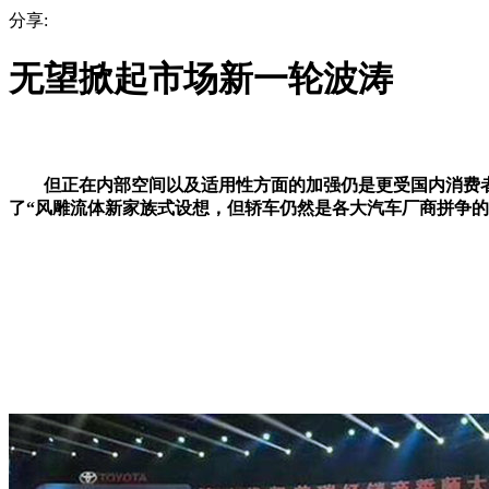
分享:
无望掀起市场新一轮波涛
但正在内部空间以及适用性方面的加强仍是更受国内消费者的
了“风雕流体新家族式设想，但轿车仍然是各大汽车厂商拼争的从疆