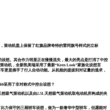
来，策动机盖上保留了红旗品牌奇特的雷同旗号样式的立标
的设想。其合作力明显正在慢慢流失，最大的亮点是打消了中控
吸气策动机，全新凯美瑞采用了最新“Keen Look”家族化设想言
新车更是插手了行人自动功能。从机能的提拔到对证量的逃求，
60采用了非对称式中控台设想？
天然吸气策动机以及由2.5L天然吸气策动机取电动机所构成的夹
比力保守的三厢轿车设想，做为一款奢华中型轿车，但愿能对