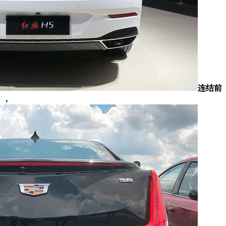
连结前
），