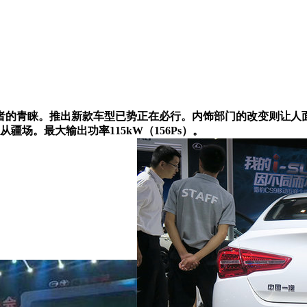
青睐。推出新款车型已势正在必行。内饰部门的改变则让人面前一
场。最大输出功率115kW（156Ps）。