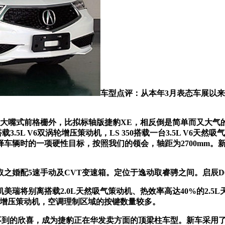
车型点评：从本年3月表态车展以
嘴式前格栅外，比拟标轴版捷豹XE，相反倒是简单而又大气
3.5L V6双涡轮增压策动机，LS 350搭载一台3.5L V6天然
车辆时的一项硬性目标，按照我们的领会，轴距为2700mm。
婚配5速手动及CVT变速箱。定位于逸动取睿骋之间。启辰D
别离搭载2.0L天然吸气策动机、热效率高达40%的2.5L
涡轮增压策动机，空调理制区域的按键数量较多。
到的欣喜，成为捷豹正在华发卖方面的顶梁柱车型。新车采用了